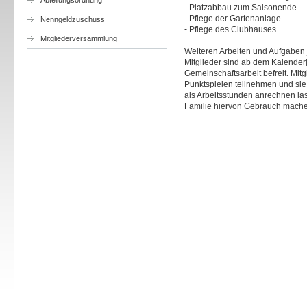
Abteilungsordnung
- Platzabbau zum Saisonende
- Pflege der Gartenanlage
Nenngeldzuschuss
- Pflege des Clubhauses
Mitgliederversammlung
Weiteren Arbeiten und Aufgaben 
Mitglieder sind ab dem Kalenderj
Gemeinschaftsarbeit befreit. Mit
Punktspielen teilnehmen und sie
als Arbeitsstunden anrechnen las
Familie hiervon Gebrauch mach