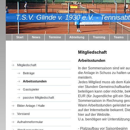
T.S.V. Glinde v. 1930 e.V. - Tennisab
Start
News
Termine
Abteilung
Training
Teams
Mitgliedschaft
Arbeitsstunden
Mitgliedschaft
In der Sommersaison sind wir auf
die Anlage in Schuss zu halten u
Beiträge
meistern.
Arbeitsstunden
Jedes Mitglied muss ab dem Kalen
vier Stunden Gemeinschaftsarbeit
Gastspieler
beteiligen kann oder möchte, bek
EUR (für Jugendliche gilt ein S
passive Mitgliedschaft
Sommersaison in Rechnung geste
Wann Arbeitsstunden geleistet w
Bilder Anlage / Halle
auf der Internetseite bekannt. D
Vorstand
hier auf der Website.
U.a. benötigen wir Unterstützung
Aufnahmeformular
- Platzaufbau vor Saisonbeginn