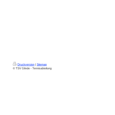
Druckversion
|
Sitemap
© TSV Glinde - Tennisabteilung