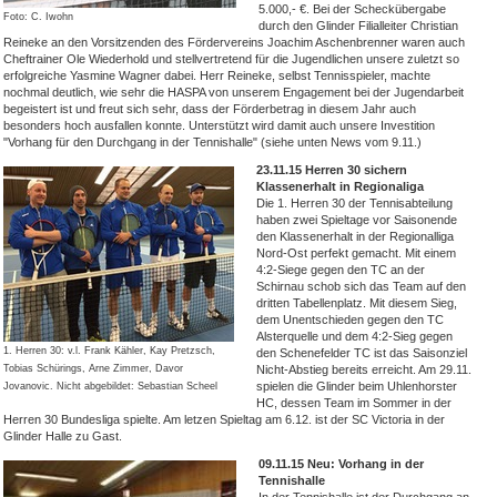
5.000,- €. Bei der Scheckübergabe
Foto: C. Iwohn
durch den Glinder Filialleiter Christian
Reineke an den Vorsitzenden des Fördervereins Joachim Aschenbrenner waren auch
Cheftrainer Ole Wiederhold und stellvertretend für die Jugendlichen unsere zuletzt so
erfolgreiche Yasmine Wagner dabei. Herr Reineke, selbst Tennisspieler, machte
nochmal deutlich, wie sehr die HASPA von unserem Engagement bei der Jugendarbeit
begeistert ist und freut sich sehr, dass der Förderbetrag in diesem Jahr auch
besonders hoch ausfallen konnte. Unterstützt wird damit auch unsere Investition
"Vorhang für den Durchgang in der Tennishalle" (siehe unten News vom 9.11.)
23.11.15 Herren 30 sichern
Klassenerhalt in Regionaliga
Die 1. Herren 30 der Tennisabteilung
haben zwei Spieltage vor Saisonende
den Klassenerhalt in der Regionalliga
Nord-Ost perfekt gemacht. Mit einem
4:2-Siege gegen den TC an der
Schirnau schob sich das Team auf den
dritten Tabellenplatz. Mit diesem Sieg,
dem Unentschieden gegen den TC
Alsterquelle und dem 4:2-Sieg gegen
1. Herren 30: v.l. Frank Kähler, Kay Pretzsch,
den Schenefelder TC ist das Saisonziel
Tobias Schürings, Arne Zimmer, Davor
Nicht-Abstieg bereits erreicht. Am 29.11.
spielen die Glinder beim Uhlenhorster
Jovanovic. Nicht abgebildet: Sebastian Scheel
HC, dessen Team im Sommer in der
Herren 30 Bundesliga spielte. Am letzen Spieltag am 6.12. ist der SC Victoria in der
Glinder Halle zu Gast.
09.11.15 Neu: Vorhang in der
Tennishalle