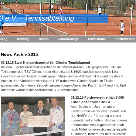
0 e.V. - Tennisabteilung
ilung
Training
Teams
Außenanlage
Tennishalle
Förderverein
News-Archiv 2015
03.12.15 Zwei Kreismeistertitel für Glinder Tennisjugend
Bei den Jugend-Kreismeisterschaften der Wintersaison 15/16 gingen zwei Titel an
Teilnehmer des TSV Glinde. In der Altersklasse U16/21 weiblich setzte sich Liza
Hinrichs in einem Glinder Finale gegen Marie-Sophie Vollmost mit 6:2 und 6:2 durch.
Auch in der männlichen Alterklasse U16 trafen zwei Glinder Spieler im Finale
aufeinander: Jan-Henry Zeppelin gewann gegen Alexander Koch mit 6:4 und 7:5. Kjell
Anschütz wurde in der Altersklasse U12 Vizemeister.
01.12.15 Förderverein erhält 5.000
Euro Spende von HASPA
Auch in diesem Jahr hat unser
Förderverein wieder eine Spende von
der HASPA zur Förderung unserer
Jugendarbeit erhalten. Um bei unserer
kostenintensiven Jugendarbeit auch
noch Mittel für Investitionen bereistellen
zu können, fördert uns die HASPA mit