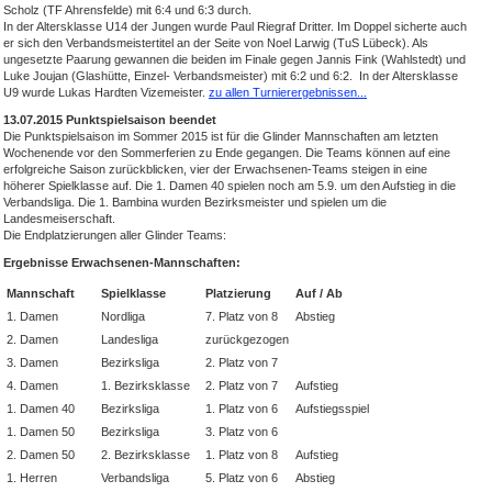
Scholz (TF Ahrensfelde) mit 6:4 und 6:3 durch.
In der Altersklasse U14 der Jungen wurde Paul Riegraf Dritter. Im Doppel sicherte auch
er sich den Verbandsmeistertitel an der Seite von Noel Larwig (TuS Lübeck). Als
ungesetzte Paarung gewannen die beiden im Finale gegen Jannis Fink (Wahlstedt) und
Luke Joujan (Glashütte, Einzel- Verbandsmeister) mit 6:2 und 6:2. In der Altersklasse
U9 wurde Lukas Hardten Vizemeister.
zu allen Turnierergebnissen...
13.07.2015 Punktspielsaison beendet
Die Punktspielsaison im Sommer 2015 ist für die Glinder Mannschaften am letzten
Wochenende vor den Sommerferien zu Ende gegangen. Die Teams können auf eine
erfolgreiche Saison zurückblicken, vier der Erwachsenen-Teams steigen in eine
höherer Spielklasse auf. Die 1. Damen 40 spielen noch am 5.9. um den Aufstieg in die
Verbandsliga. Die 1. Bambina wurden Bezirksmeister und spielen um die
Landesmeiserschaft.
Die Endplatzierungen aller Glinder Teams:
Ergebnisse Erwachsenen-Mannschaften:
Mannschaft
Spielklasse
Platzierung
Auf / Ab
1. Damen
Nordliga
7. Platz von 8
Abstieg
2. Damen
Landesliga
zurückgezogen
3. Damen
Bezirksliga
2. Platz von 7
4. Damen
1. Bezirksklasse
2. Platz von 7
Aufstieg
1. Damen 40
Bezirksliga
1. Platz von 6
Aufstiegsspiel
1. Damen 50
Bezirksliga
3. Platz von 6
2. Damen 50
2. Bezirksklasse
1. Platz von 8
Aufstieg
1. Herren
Verbandsliga
5. Platz von 6
Abstieg