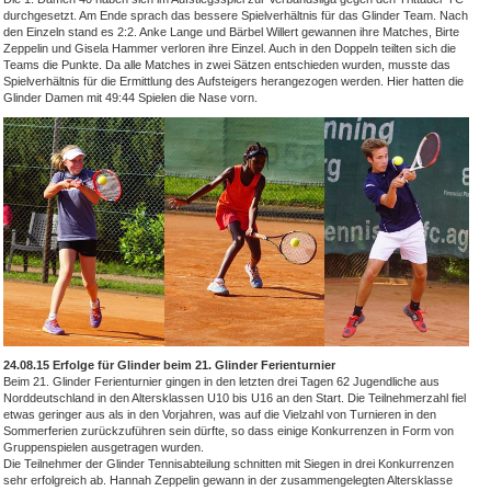
durchgesetzt. Am Ende sprach das bessere Spielverhältnis für das Glinder Team. Nach
den Einzeln stand es 2:2. Anke Lange und Bärbel Willert gewannen ihre Matches, Birte
Zeppelin und Gisela Hammer verloren ihre Einzel. Auch in den Doppeln teilten sich die
Teams die Punkte. Da alle Matches in zwei Sätzen entschieden wurden, musste das
Spielverhältnis für die Ermittlung des Aufsteigers herangezogen werden. Hier hatten die
Glinder Damen mit 49:44 Spielen die Nase vorn.
24.08.15 Erfolge für Glinder beim 21. Glinder Ferienturnier
Beim 21. Glinder Ferienturnier gingen in den letzten drei Tagen 62 Jugendliche aus
Norddeutschland in den Altersklassen U10 bis U16 an den Start. Die Teilnehmerzahl fiel
etwas geringer aus als in den Vorjahren, was auf die Vielzahl von Turnieren in den
Sommerferien zurückzuführen sein dürfte, so dass einige Konkurrenzen in Form von
Gruppenspielen ausgetragen wurden.
Die Teilnehmer der Glinder Tennisabteilung schnitten mit Siegen in drei Konkurrenzen
sehr erfolgreich ab. Hannah Zeppelin gewann in der zusammengelegten Altersklasse