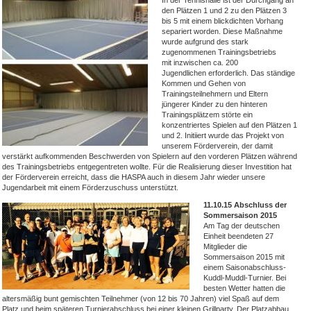
In der Tennishalle ist der Durchgang an
den Plätzen 1 und 2 zu den Plätzen 3
bis 5 mit einem blickdichten Vorhang
separiert worden. Diese Maßnahme
wurde aufgrund des stark
zugenommenen Trainingsbetriebs
mit inzwischen ca. 200
Jugendlichen erforderlich. Das ständige
Kommen und Gehen von
Trainingsteilnehmern und Eltern
jüngerer Kinder zu den hinteren
Trainingsplätzem störte ein
konzentriertes Spielen auf den Plätzen 1
und 2. Initiiert wurde das Projekt von
unserem Förderverein, der damit
verstärkt aufkommenden Beschwerden von Spielern auf den vorderen Plätzen während
des Trainingsbetriebs entgegentreten wollte. Für die Realisierung dieser Investition hat
der Förderverein erreicht, dass die HASPA auch in diesem Jahr wieder unsere
Jugendarbeit mit einem Förderzuschuss unterstützt.
11.10.15 Abschluss der
Sommersaison 2015
Am Tag der deutschen
Einheit beendeten 27
Mitglieder die
Sommersaison 2015 mit
einem Saisonabschluss-
Kuddl-Muddl-Turnier. Bei
besten Wetter hatten die
altersmäßig bunt gemischten Teilnehmer (von 12 bis 70 Jahren) viel Spaß auf dem
Platz und beim späteren Turnierabschluss bei einer kleinen Grillparty. Der Platzabbau