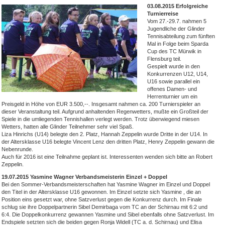
03.08.2015 Erfolgreiche
Turnierreise
Vom 27.-29.7. nahmen 5
Jugendliche der Glinder
Tennisabteilung zum fünften
Mal in Folge beim Sparda
Cup des TC Mürwik in
Flensburg teil.
Gespielt wurde in den
Konkurrenzen U12, U14,
U16 sowie parallel ein
offenes Damen- und
Herrenturnier um ein
Preisgeld in Höhe von EUR 3.500,--. Insgesamt nahmen ca. 200 Turnierspieler an
dieser Veranstaltung teil. Aufgrund anhaltenden Regenwetters, mußte ein Großteil der
Spiele in die umliegenden Tennishallen verlegt werden. Trotz überwiegend miesen
Wetters, hatten alle Glinder Teilnehmer sehr viel Spaß.
Liza Hinrichs (U14) belegte den 2. Platz, Hannah Zeppelin wurde Dritte in der U14. In
der Altersklasse U16 belegte Vincent Lenz den dritten Platz, Henry Zeppelin gewann die
Nebenrunde.
Auch für 2016 ist eine Teilnahme geplant ist. Interessenten wenden sich bitte an Robert
Zeppelin.
19.07.2015 Yasmine Wagner Verbandsmeisterin Einzel + Doppel
Bei den Sommer-Verbandsmeisterschaften hat Yasmine Wagner im Einzel und Doppel
den Titel in der Altersklasse U16 gewonnen. Im Einzel setzte sich Yasmine , die an
Position eins gesetzt war, ohne Satzverlust gegen die Konkurrenz durch. Im Finale
schlug sie ihre Doppelpartnerin Sibel Demirbaga vom TC an der Schirnau mit 6:2 und
6:4. Die Doppelkonkurrenz gewannen Yasmine und Sibel ebenfalls ohne Satzverlust. Im
Endspiele setzten sich die beiden gegen Ronja Widell (TC a. d. Schirnau) und Elisa