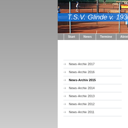
T.S.V. Glinde v. 193
Start
News
Termine
Abte
News-Archiv 2017
News-Archiv 2016
News-Archiv 2015
News-Archiv 2014
News-Archiv 2013
News-Archiv 2012
News-Archiv 2011