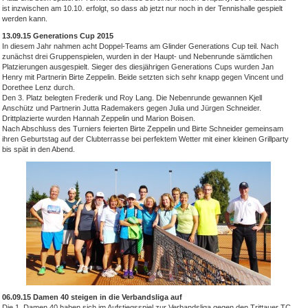
ist inzwischen am 10.10. erfolgt, so dass ab jetzt nur noch in der Tennishalle gespielt
werden kann.
13.09.15 Generations Cup 2015
In diesem Jahr nahmen acht Doppel-Teams am Glinder Generations Cup teil. Nach
zunächst drei Gruppenspielen, wurden in der Haupt- und Nebenrunde sämtlichen
Platzierungen ausgespielt. Sieger des diesjährigen Generations Cups wurden Jan
Henry mit Partnerin Birte Zeppelin. Beide setzten sich sehr knapp gegen Vincent und
Dorethee Lenz durch.
Den 3. Platz belegten Frederik und Roy Lang. Die Nebenrunde gewannen Kjell
Anschütz und Partnerin Jutta Rademakers gegen Julia und Jürgen Schneider.
Drittplazierte wurden Hannah Zeppelin und Marion Boisen.
Nach Abschluss des Turniers feierten Birte Zeppelin und Birte Schneider gemeinsam
ihren Geburtstag auf der Clubterrasse bei perfektem Wetter mit einer kleinen Grillparty
bis spät in den Abend.
06.09.15 Damen 40 steigen in die Verbandsliga auf
Die 1. Damen 40 haben sich im Aufstiegsspiel zur Verbandsliga gegen den Trittauer TC